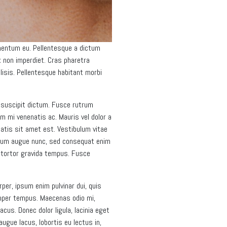
rmentum eu. Pellentesque a dictum
x non imperdiet. Cras pharetra
lisis. Pellentesque habitant morbi
r suscipit dictum. Fusce rutrum
 mi venenatis ac. Mauris vel dolor a
natis sit amet est. Vestibulum vitae
ictum augue nunc, sed consequat enim
t tortor gravida tempus. Fusce
rper, ipsum enim pulvinar dui, quis
semper tempus. Maecenas odio mi,
us. Donec dolor ligula, lacinia eget
ugue lacus, lobortis eu lectus in,