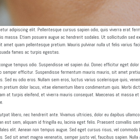
tur adipiscing elit. Pellentesque cursus sapien odio, quis viverra erat fe
lisis massa. Etiam posuere augue ac hendrerit sodales. Ut sollicitudin sed e
 amet quam pellentesque pretium. Mauris pulvinar nulla ut felis varius faci
esuada fames ac turpis egestas.
 congue tempus odio. Suspendisse vel sapien dui. Donec efficitur eget dolo
o semper efficitur. Suspendisse fermentum mauris mauris, sit amet pretium
us. Sed eu odio eros. Nullam sem eros, luctus varius scelerisque quis, vene
uam pretium dolor lacus, vitae elementum libero condimentum quis. Morbi d
uam at turpis eleifend, et viverra mauris consequat. Maecenas at massa e
e.
olutpat libero, nec hendrerit ante. Vivamus ultricies, dolor eu dapibus ullamco
n est sem, aliquam id fringilla eu, lacinia eget felis. Praesent convallis 
les elit. Aenean non tempus augue. Sed eget cursus risus, vel commodo lac
s. Sed sit amet magna venenatis, semper justo vel, faucibus sapien. Nulla a